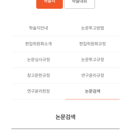
학술지
학술대회
학술지안내
논문투고방법
편집위원회소개
편집위원회규정
논문심사규정
논문투고규정
참고문헌규정
연구윤리규정
연구윤리헌장
논문검색
논문검색