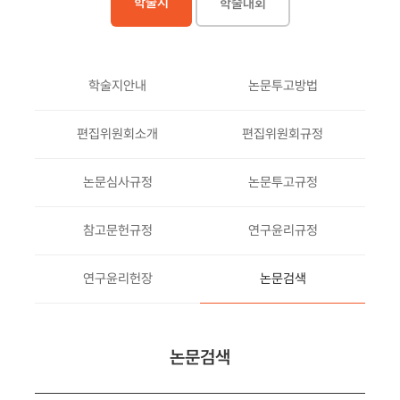
학술지
학술대회
학술지안내
논문투고방법
편집위원회소개
편집위원회규정
논문심사규정
논문투고규정
참고문헌규정
연구윤리규정
연구윤리헌장
논문검색
논문검색