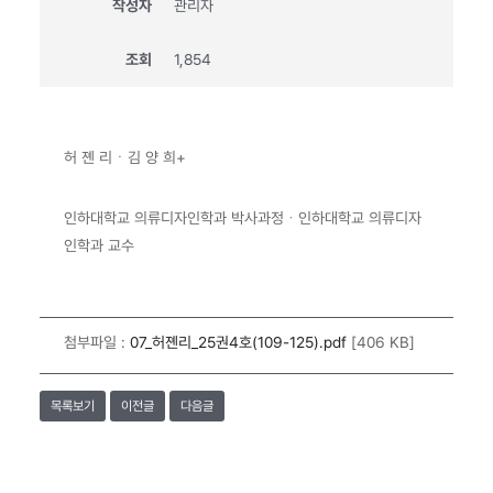
작성자
관리자
조회
1,854
허 졘 리ㆍ김 양 희+
인하대학교 의류디자인학과 박사과정
ㆍ
인하대학교 의류디자
인학과 교수
첨부파일 :
07_허졘리_25권4호(109-125).pdf
[406 KB]
목록보기
이전글
다음글