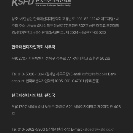
상호 : 사단법인 한국패션디자인학회
고유번호 : 101-82-11242
대표자명 : 박
주희
주소 : 서울특별시 성북구 정릉로 77, 조형관 502호
(국민대학교 조형대학
의상디자인학과)
통신판매업신고번호 : 제 2024-서울관악-0502호
한국패션디자인학회 사무국
우)02707 서울특별시 성북구 정릉로 77
국민대학교 조형관 502호
Tel: 010-5028-1304 (김재범 사무국장)
E-mail:
ksfd@ksfd.co.kr
Bank
account: 한국패션디자인학회 1005-901-047011
(우리은행)
한국패션디자인학회 편집국
우)01797 서울특별시 노원구 화랑로 621
서울여자대학교 제2과학관 406
호
Tel: 010-5862-5903 (남기은 편집국장)
E-mail:
ksfdedit@ksfd.co.kr