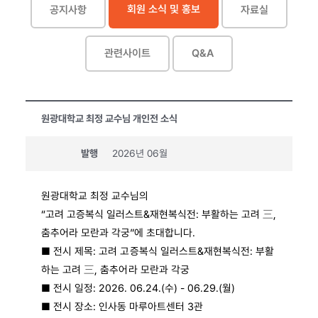
회원 소식 및 홍보
공지사항
자료실
관련사이트
Q&A
원광대학교 최정 교수님 개인전 소식
발행
2026년 06월
원광대학교 최정 교수님의
“고려 고증복식 일러스트
&
재현복식전
:
부활하는 고려
三
,
춤추어라 모란과 각궁”에 초대합니다
.
■
전시 제목
:
고려 고증복식 일러스트
&
재현복식전
:
부활
하는 고려
三
,
춤추어라 모란과 각궁
■
전시 일정
: 2026. 06.24.(
수
) - 06.29.(
월
)
■
전시 장소
:
인사동 마루아트센터
3
관