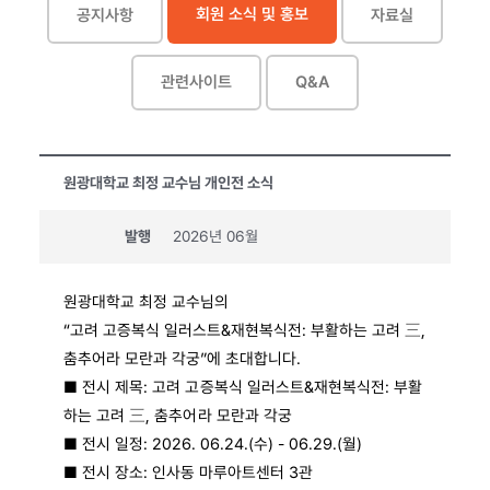
회원 소식 및 홍보
공지사항
자료실
관련사이트
Q&A
원광대학교 최정 교수님 개인전 소식
발행
2026년 06월
원광대학교 최정 교수님의
“고려 고증복식 일러스트
&
재현복식전
:
부활하는 고려
三
,
춤추어라 모란과 각궁”에 초대합니다
.
■
전시 제목
:
고려 고증복식 일러스트
&
재현복식전
:
부활
하는 고려
三
,
춤추어라 모란과 각궁
■
전시 일정
: 2026. 06.24.(
수
) - 06.29.(
월
)
■
전시 장소
:
인사동 마루아트센터
3
관