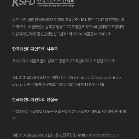
상호 : 사단법인 한국패션디자인학회
고유번호 : 101-82-11242
대표자명 : 박
주희
주소 : 서울특별시 성북구 정릉로 77, 조형관 502호
(국민대학교 조형대학
의상디자인학과)
통신판매업신고번호 : 제 2024-서울관악-0502호
한국패션디자인학회 사무국
우)02707 서울특별시 성북구 정릉로 77
국민대학교 조형관 502호
Tel: 010-5028-1304 (김재범 사무국장)
E-mail:
ksfd@ksfd.co.kr
Bank
account: 한국패션디자인학회 1005-901-047011
(우리은행)
한국패션디자인학회 편집국
우)01797 서울특별시 노원구 화랑로 621
서울여자대학교 제2과학관 406
호
Tel: 010-5862-5903 (남기은 편집국장)
E-mail:
ksfdedit@ksfd.co.kr