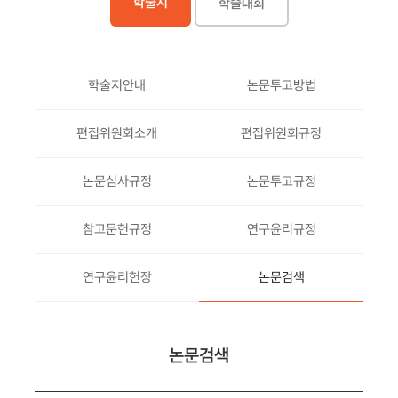
학술지
학술대회
학술지안내
논문투고방법
편집위원회소개
편집위원회규정
논문심사규정
논문투고규정
참고문헌규정
연구윤리규정
연구윤리헌장
논문검색
논문검색