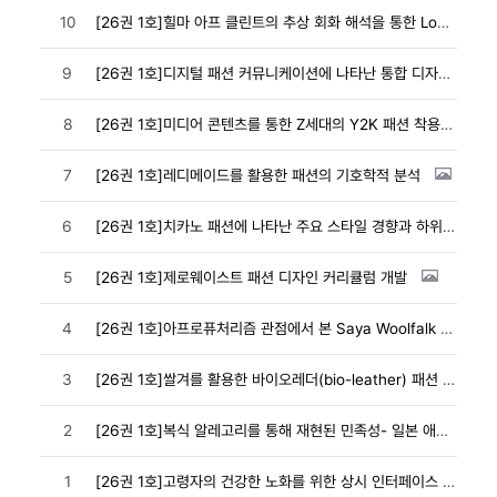
10
[26권 1호]힐마 아프 클린트의 추상 회화 해석을 통한 LoRA 기반 AI 패션 디자인
9
[26권 1호]디지털 패션 커뮤니케이션에 나타난 통합 디자인 관점의 패션 크리에이티브 디렉터 핵심 역...
8
[26권 1호]미디어 콘텐츠를 통한 Z세대의 Y2K 패션 착용과 레트로 향유
7
[26권 1호]레디메이드를 활용한 패션의 기호학적 분석
6
[26권 1호]치카노 패션에 나타난 주요 스타일 경향과 하위문화 정체성
5
[26권 1호]제로웨이스트 패션 디자인 커리큘럼 개발
4
[26권 1호]아프로퓨처리즘 관점에서 본 Saya Woolfalk 작품의 세계관 구축과 패션 미학
3
[26권 1호]쌀겨를 활용한 바이오레더(bio-leather) 패션 소재 개발 연구
2
[26권 1호]복식 알레고리를 통해 재현된 민족성- 일본 애니메이션 ‘가구야공주 이야기’를 중심...
1
[26권 1호]고령자의 건강한 노화를 위한 상시 인터페이스 기반 기능성 의복 디자인 전략