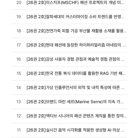
20
[26권 2호]미스치프(MSCHF) 패션 프로젝트의 개념 미술적 특성
19
[26권 2호]잘파세대의 커스터마이징 소비 트렌드를 반영한 키치 패션 아이템 연구
18
[26권 2호]천연가죽 피할 가공 부산물 재활용 소재를 활용한 신발 제작 연구-3D 프린팅을 활용한 웰...
17
[26권 2호]현대 패션에 등장한 하이퍼리얼리즘 마네킹의 유형과 의미-시뮬라시옹 관점을 중심으로-
16
[26권 2호]감성 사용자 경험 관점과 예술적 경험 관점의 병렬 적용을 통한 디지털 패션 커뮤니케이션...
15
[26권 2호]한국 전통 복식 데이터를 활용한 RAG 기반 패션 디자인 AI 에이전트
14
[26권 2호]가상 인플루언서의 외적 및 내적 특성에 따른 호감도 분석-비네트 연구 방법을 중심으로-
13
[26권 2호]브랜드 마린 세르(Marine Serre)의 지속 가능한 패션 디자인의 조형적 특성
12
[26권 2호]액티브 시니어의 패션 콘텐츠 제작을 통한 창의적 노화
11
[26권 2호]실시간 음악 시각화를 적용한 생성형 AI 의상 디자인 연구