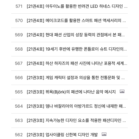
571
[21권4호] 아두이노를 활용한 반려견 LED 하네스 디자인 개발 연구
570
[21권4호] 메이크코드를 활용한 스마트 패션 액세서리의 사용자 참여형 코딩 설계
569
[21권4호] 현대 패션 산업의 성장 동력의 관점에서 본 패션 테크 스타트업
568
[21권4호] 19세기 후반에 유행한 폰틀로이 슈트 디자인의 특징과 의의
567
[21권4호] 하산 하자즈의 패션 사진에 나타난 포용적 세계관
566
[21권3호] 게임 캐릭터 설정과 의상을 통한 전통문화 및 젠더 롤플레잉 연구
565
[21권3호] 뷔욕(Björk)의 패션에 나타난 음악 메시지
564
[21권3호] 뎀나 바잘리아의 아방가르드 정신에 내재한 패션의 의미
563
[21권3호] 지속가능한 디자인 요소를 적용한 패션디자인 개발
562
[21권3호] 업사이클링 신한복 디자인 개발