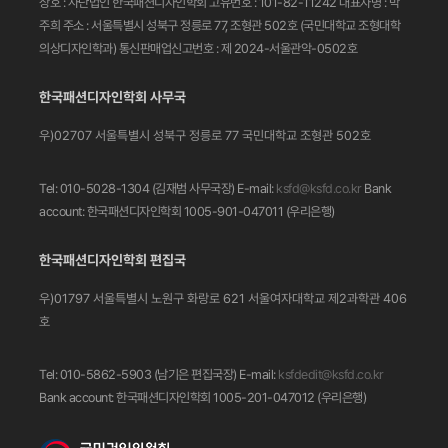
상호 : 사단법인 한국패션디자인학회
고유번호 : 101-82-11242
대표자명 : 박
주희
주소 : 서울특별시 성북구 정릉로 77, 조형관 502호
(국민대학교 조형대학
의상디자인학과)
통신판매업신고번호 : 제 2024-서울관악-0502호
한국패션디자인학회 사무국
우)02707 서울특별시 성북구 정릉로 77
국민대학교 조형관 502호
Tel: 010-5028-1304 (김재범 사무국장)
E-mail:
ksfd@ksfd.co.kr
Bank
account: 한국패션디자인학회 1005-901-047011
(우리은행)
한국패션디자인학회 편집국
우)01797 서울특별시 노원구 화랑로 621
서울여자대학교 제2과학관 406
호
Tel: 010-5862-5903 (남기은 편집국장)
E-mail:
ksfdedit@ksfd.co.kr
Bank account: 한국패션디자인학회 1005-201-047012
(우리은행)