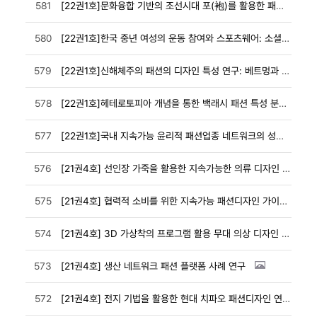
581
[22권1호]문화융합 기반의 조선시대 포(袍)를 활용한 패션디자인 연구
580
[22권1호]한국 중년 여성의 운동 참여와 스포츠웨어: 소셜 미디어에서 보이는 40･50대 여성을 ...
579
[22권1호]신해체주의 패션의 디자인 특성 연구: 베트멍과 마르케스 알메이다의 비교
578
[22권1호]헤테로토피아 개념을 통한 백래시 패션 특성 분석 연구
577
[22권1호]국내 지속가능 윤리적 패션업종 네트워크의 성장을 위한 정책과제 수립
576
[21권4호] 선인장 가죽을 활용한 지속가능한 의류 디자인 개발
575
[21권4호] 협력적 소비를 위한 지속가능 패션디자인 가이드라인 개발
574
[21권4호] 3D 가상착의 프로그램 활용 무대 의상 디자인 전개
573
[21권4호] 생산 네트워크 패션 플랫폼 사례 연구
572
[21권4호] 전지 기법을 활용한 현대 치파오 패션디자인 연구