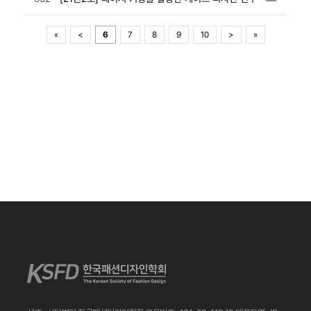
«
<
6
7
8
9
10
>
»