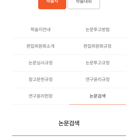
학술지
학술대회
학술지안내
논문투고방법
편집위원회소개
편집위원회규정
논문심사규정
논문투고규정
참고문헌규정
연구윤리규정
연구윤리헌장
논문검색
논문검색