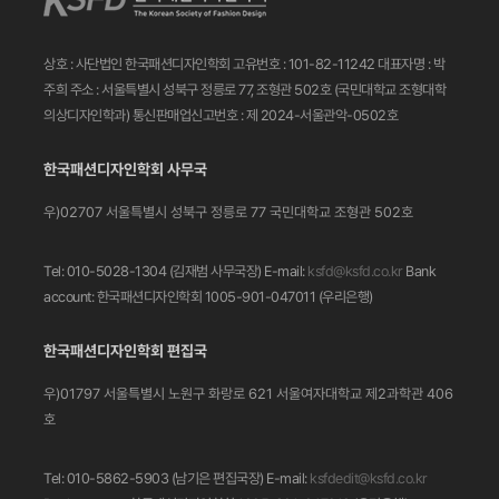
상호 : 사단법인 한국패션디자인학회
고유번호 : 101-82-11242
대표자명 : 박
주희
주소 : 서울특별시 성북구 정릉로 77, 조형관 502호
(국민대학교 조형대학
의상디자인학과)
통신판매업신고번호 : 제 2024-서울관악-0502호
한국패션디자인학회 사무국
우)02707 서울특별시 성북구 정릉로 77
국민대학교 조형관 502호
Tel: 010-5028-1304 (김재범 사무국장)
E-mail:
ksfd@ksfd.co.kr
Bank
account: 한국패션디자인학회 1005-901-047011
(우리은행)
한국패션디자인학회 편집국
우)01797 서울특별시 노원구 화랑로 621
서울여자대학교 제2과학관 406
호
Tel: 010-5862-5903 (남기은 편집국장)
E-mail:
ksfdedit@ksfd.co.kr