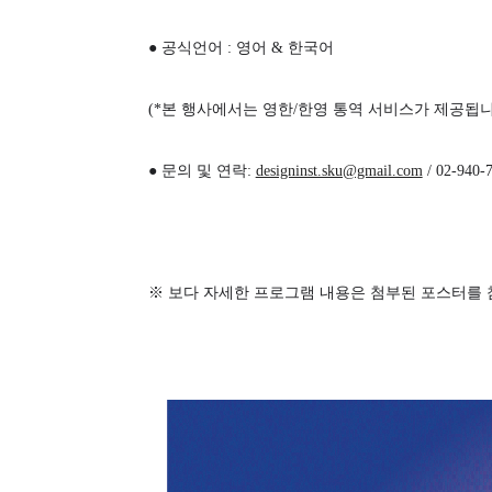
●
공식언어
:
영어
&
한국어
(*
본 행사에서는 영한
/
한영 통역 서비스가 제공됩
●
문의 및 연락
:
designinst.sku@gmail.com
/ 02-940-
※
보다 자세한 프로그램 내용은 첨부된 포스터를