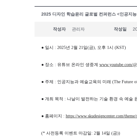
2025 디자인 학습윤리 글로벌 컨퍼런스 <인공지
작성자
관리자
작성일
20
●
일시
: 2025
년
2
월
21
일
(
금
),
오후
1
시
(KST)
●
장소
:
유튜브 온라인 생중계
www.youtube.com/@De
●
주제
:
인공지능과 예술교육의 미래
(
The Future o
●
개최 목적
:
나날이 발전하는 기술 환경 속 예술 
●
홈페이지
:
https://www.skudesigncenter.com/theme/s
(*
사전등록 이벤트 마감일
: 2
월
14
일
(
금
))