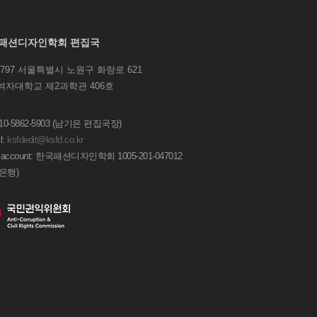
패션디자인학회 편집국
1797 서울특별시 노원구 화랑로 621
여자대학교 제2과학관 406호
 010-5862-5903 (남기은 편집국장)
l:
ksfdedit@ksfd.co.kr
 account: 한국패션디자인학회 1005-201-047012
은행)