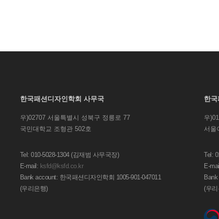
한국패션디자인학회 사무국
한국
우)02707 서울특별시 성북구 정릉로 77
우)0
국민대학교 조형관 502호
서울
Tel: 010-5028-1304 (김재범 사무국장)
Tel:
E-mail:
ksfd@ksfd.co.kr
E-mai
Bank account: 한국패션디자인학회 1005-901-047011
Bank
(우리은행)
(우리