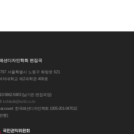
패션디자인학회 편집국
1797 서울특별시 노원구 화랑로 621
여자대학교 제2과학관 406호
 010-5862-5903 (남기은 편집국장)
l:
ksfdedit@ksfd.co.kr
 account: 한국패션디자인학회 1005-201-047012
은행)